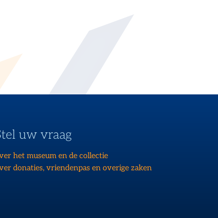
Stel uw vraag
ver het museum en de collectie
ver donaties, vriendenpas en overige zaken