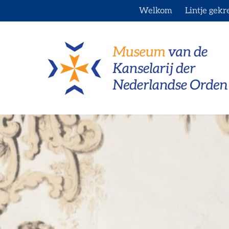
Ga
Welkom
Lintje gekr
naar
inhoud