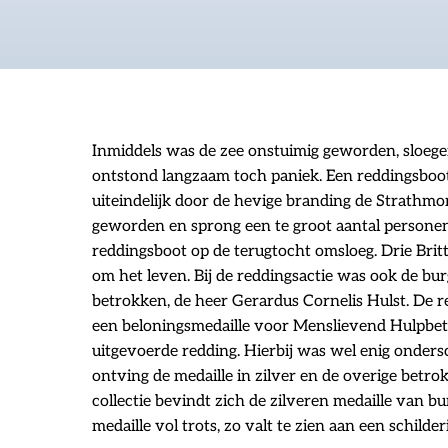
Inmiddels was de zee onstuimig geworden, sloege
ontstond langzaam toch paniek. Een reddingsboot
uiteindelijk door de hevige branding de Strathm
geworden en sprong een te groot aantal persone
reddingsboot op de terugtocht omsloeg. Drie Br
om het leven. Bij de reddingsactie was ook de bu
betrokken, de heer Gerardus Cornelis Hulst. De 
een beloningsmedaille voor Menslievend Hulpbe
uitgevoerde redding. Hierbij was wel enig onders
ontving de medaille in zilver en de overige betr
collectie bevindt zich de zilveren medaille van b
medaille vol trots, zo valt te zien aan een schilde