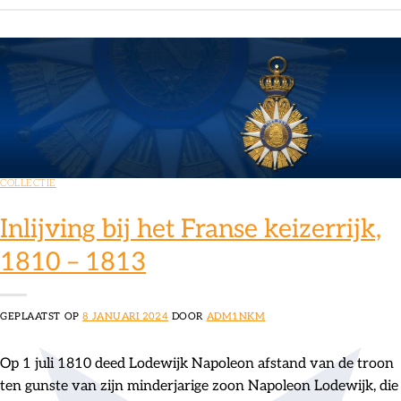
COLLECTIE
Inlijving bij het Franse keizerrijk,
1810 – 1813
GEPLAATST OP
8 JANUARI 2024
DOOR
ADM1NKM
Op 1 juli 1810 deed Lodewijk Napoleon afstand van de troon
ten gunste van zijn minderjarige zoon Napoleon Lodewijk, die