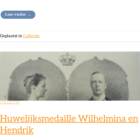
Lees verder
→
Geplaatst in
Collectie
COLLECTIE
Huwelijksmedaille Wilhelmina en
Hendrik