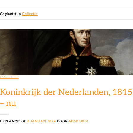
Geplaatst in
Collectie
COLLECTIE
Koninkrijk der Nederlanden, 1815
– nu
GEPLAATST OP
8 JANUARI 2024
DOOR
ADM1NKM